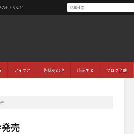
リなど
E
アイマス
趣味その他
時事ネタ
ブログ全般
発売
巻発売