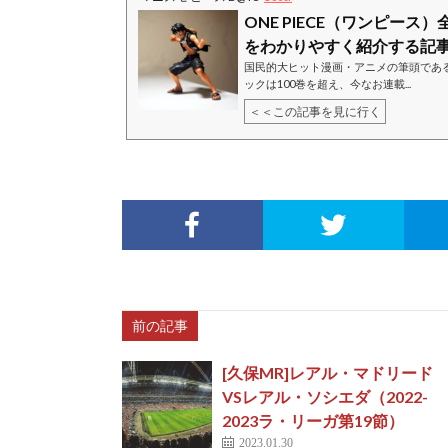
ONE PIECE（ワンピー
をわかりやすく紹介する記事.
国民的大ヒット漫画・アニメの筆頭であるO
ックは100巻を超え、今なお連載...
＜＜この記事を見に行く
前の記事
[久保MR]レアル・マドリード
VSレアル・ソシエダ（2022-
2023ラ・リーガ第19節）
2023.01.30