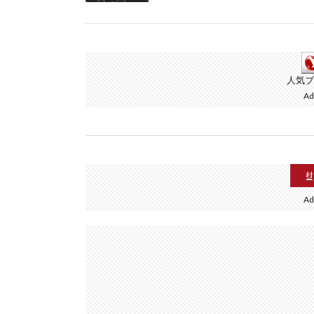
人気ブ
Ad
Ad