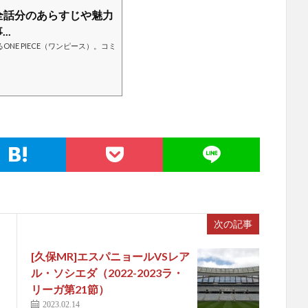
ス）全話分のあらすじや魅力
..
NE PIECE（ワンピース）。コミ
次の記事
[久保MR]エスパニョールVSレア
ル・ソシエダ（2022-2023ラ・
リーガ第21節）
2023.02.14