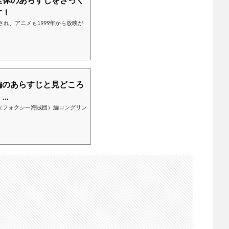
す！
され、アニメも1999年から放映が
編のあらすじと見どころ
..
（フォクシー海賊団）編ロングリン