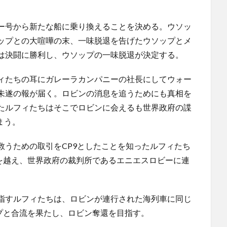
ー号から新たな船に乗り換えることを決める。ウソッ
ップとの大喧嘩の末、一味脱退を告げたウソップとメ
は決闘に勝利し、ウソップの一味脱退が決定する。
ィたちの耳にガレーラカンパニーの社長にしてウォー
未遂の報が届く。ロビンの消息を追うためにも真相を
たルフィたちはそこでロビンに会えるも世界政府の諜
まう。
救うための取引をCP9としたことを知ったルフィたち
”を越え、世界政府の裁判所であるエニエスロビーに連
指すルフィたちは、ロビンが連行された海列車に同じ
プと合流を果たし、ロビン奪還を目指す。