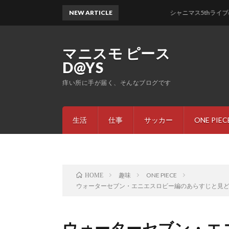
NEW ARTICLE
シャニマス5thライブのセトリ
マニスモ ピース
D@YS
痒い所に手が届く、そんなブログです
生活
仕事
サッカー
ONE PIEC
趣味
ONE PIECE
HOME
ウォーターセブン・エニエスロビー編のあらすじと見どこ
ウォーターセブン・エ