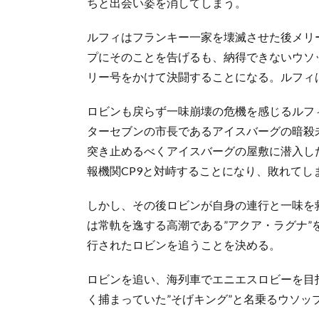
ちと出会い姿を消してしまう。
ルフィはフランキー一家を壊滅させた後メリ
プにそのことを告げるも、納得できないウソ
リー号をかけて決闘することになる。ルフィ
ロビンも戻らず一味崩壊の危機を感じるルフ
ターセブンの市長であるアイスバーグの暗殺
突き止めるべくアイスバーグの屋敷に潜入し
報機関CP9と対峙することになり、敗れてし
しかし、その後ロビンが自身の連行と一味を
は常軌を逸する高潮である”アクア・ラグナ
行されたロビンを追うことを決める。
ロビンを追い、海列車でエニエスロビーを目
く捕まっていた”そげキング”と名乗るウソッ