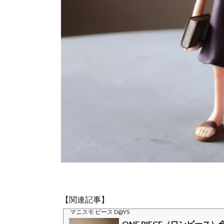
【関連記事】
マニスモ ピース D@YS
ONE PIECE（ワンピー