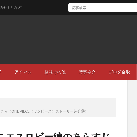
など
E
アイマス
趣味その他
時事ネタ
ブログ全般
ろ（ONE PIECE（ワンピース）ストーリー紹介⑨）
ニエスロビー編のあらすじ