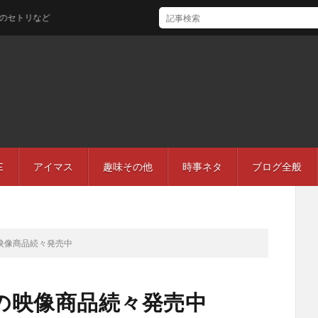
など
E
アイマス
趣味その他
時事ネタ
ブログ全般
映像商品続々発売中
の映像商品続々発売中