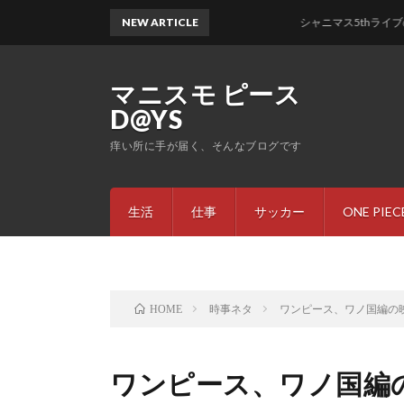
NEW ARTICLE
シャニマス5thライブのセトリ
マニスモ ピース
D@YS
痒い所に手が届く、そんなブログです
生活
仕事
サッカー
ONE PIEC
時事ネタ
ワンピース、ワノ国編の
HOME
ワンピース、ワノ国編