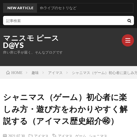
シャニマス5thライブのセトリなど
NEW ARTICLE
マニスモ ピース
D@YS
痒い所に手が届く、そんなブログです
趣味
アイマス
シャニマス（ゲーム）初心者に楽しみ
HOME
生
活
仕
シャニマス（ゲーム）初心者に楽
しみ方・遊び方をわかりやすく解
事
サ
説する（アイマス歴史紹介㊻）
ッ
ONE
2021.07.30
アイマス
アイマス
,
ゲーム
,
シャニマス