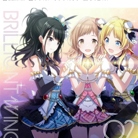
カ
PIEC
ア
ー
イ
趣
マ
味
時
ス
そ
事
ブ
の
ネ
ロ
他
タ
グ
全
般