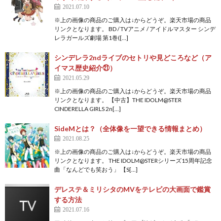
2021.07.10
※上の画像の商品のご購入は↓からどうぞ。楽天市場の商品
リンクとなります。 BD / TVアニメ / アイドルマスター シンデ
レラガールズ劇場 第1巻([…]
シンデレラ2ndライブのセトリや見どころなど（ア
イマス歴史紹介㉑）
2021.05.29
※上の画像の商品のご購入は↓からどうぞ。楽天市場の商品
リンクとなります。 【中古】THE IDOLM@STER
CINDERELLA GIRLS 2n[…]
SideMとは？（全体像を一望できる情報まとめ）
2021.08.25
※上の画像の商品のご購入は↓からどうぞ。楽天市場の商品
リンクとなります。 THE IDOLM@STERシリーズ15周年記念
曲「なんどでも笑おう」 【S[…]
デレステ＆ミリシタのMVをテレビの大画面で鑑賞
する方法
2021.07.16