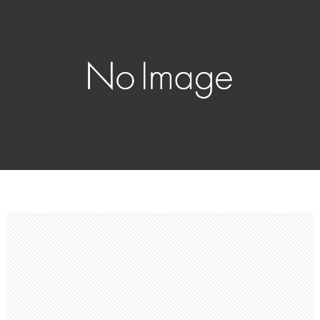
カ
PIEC
ア
ー
イ
趣
マ
味
時
ス
そ
事
ブ
の
ネ
ロ
他
タ
グ
全
般