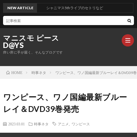
NEW ARTICLE
シャニマス5thライブのセトリなど
マニスモ ピース
D@YS
痒い所に手が届く、そんなブログです
時事ネタ
ワンピース、ワノ国編最新ブルーレイ＆DVD39
HOME
生
活
仕
ワンピース、ワノ国編最新ブルー
レイ＆DVD39巻発売
事
サ
ッ
ONE
2023.03.01
時事ネタ
アニメ
,
ワンピース