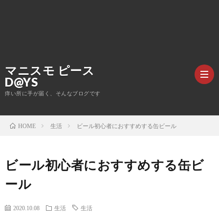
マニスモ ピース
D@YS
痒い所に手が届く、そんなブログです
生活
ビール初心者におすすめする缶ビール
HOME
生
活
仕
ビール初心者におすすめする缶ビ
ール
事
サ
ッ
ONE
2020.10.08
生活
生活