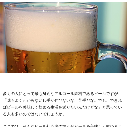
カ
PIEC
ア
ー
イ
趣
マ
味
時
ス
そ
事
ブ
の
ネ
ロ
他
タ
グ
多くの人にとって最も身近なアルコール飲料であるビールですが、
「味もよくわからないし手が伸びないな、苦手だな。でも、できれ
全
ばビールを美味しく飲める生活を送りたいんだけどな」と思ってい
る人も多いのではないでしょうか。
般
ここでは、そんなビール初心者の方々がビールを美味しく飲めるよ