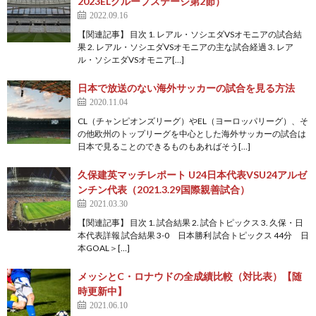
2023ELグループステージ第2節）
2022.09.16
【関連記事】 目次 1. レアル・ソシエダVSオモニアの試合結
果 2. レアル・ソシエダVSオモニアの主な試合経過 3. レア
ル・ソシエダVSオモニア[…]
日本で放送のない海外サッカーの試合を見る方法
2020.11.04
CL（チャンピオンズリーグ）やEL（ヨーロッパリーグ）、そ
の他欧州のトップリーグを中心とした海外サッカーの試合は
日本で見ることのできるものもあればそう[…]
久保建英マッチレポート U24日本代表VSU24アルゼ
ンチン代表（2021.3.29国際親善試合）
2021.03.30
【関連記事】 目次 1. 試合結果 2. 試合トピックス 3. 久保・日
本代表詳報 試合結果 3-0 日本勝利 試合トピックス 44分 日
本GOAL＞[…]
メッシとC・ロナウドの全成績比較（対比表）【随
時更新中】
2021.06.10