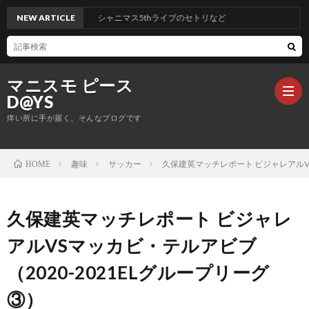
NEW ARTICLE
シャニマス5thライブのセトリなど
マニスモ ピース
D@YS
痒い所に手が届く、そんなブログです
趣味
サッカー
久保建英マッチレポート ビジャレアルVS
HOME
生
活
仕
久保建英マッチレポート ビジャレ
アルVSマッカビ・テルアビブ
事
サ
（2020-2021ELグループリーグ
ッ
ONE
③）