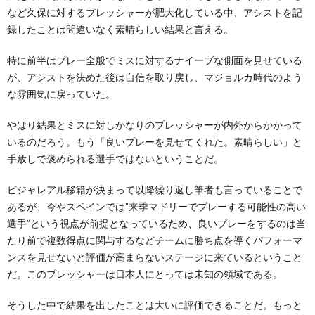
など久保に対するプレッシャーが肥大化している中、アシストを記
録したことは間違いなく素晴らしい結果と言える。
特に前半はプレー全般でミスに対するナイーブな側面を見せている
が、アシストを決めた後は自信を取り戻し、マジョルカ時代のよう
な雰囲気に戻っていた。
やはり結果とミスに対しかなりのプレッシャーが内外からかかって
いるのだろう。もう「良いプレーを見せてくれた。素晴らしい」と
手放しで褒められる選手ではないということだ。
ビジャレアル移籍が決まって以降繰り返し筆者も言っていることで
あるが、今やスペインでは”来季マドリーでプレーする可能性の高い
選手”という視点が前提となっているため、良いプレーをするのは当
たり前で複数得点に関与するなどチームに勝ち点を導くパフォーマ
ンスを見せないと評価が高まらないステージに来ているということ
だ。このプレッシャーは日本人にとっては未知の領域である。
そうした中で結果を出したことは大いに評価できることだ。もっと