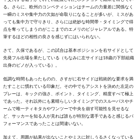
る。さらに、欧州のコンペティションはチームの力量差に関係なく
一瞬のミスや集中力の欠如が命取りになることが多いが、ミスがあ
っても集中力で守りきり、さらには絶妙な時間帯・タイミングで得
点を奪ってしまうのがここまでのエメリのビジャレアルである。特
筆するほどの相性の良さを感じずにはいられない。
さて、久保であるが、この試合は基本ポジションを右サイドとして
先発フル出場を果たしている（ちなみに左サイドは18歳の下部組織
出身のピノが入っている）。
低調な時間もあったものの、さすがに右サイドは戦術的な要求を満
たすことに慣れている印象だ。その中でもアシストを決めた左足の
プレーは、キックの強さ、ポイント、タイミング、精度すべて極上
であった。それ以外にも素晴らしいタイミングでのスルーパスやチ
ームで唯一ティキタカやワンツーで中央を崩す可能性を見せるな
ど、サッカーを知る人が見れば誰もが特別な選手であると感じるパ
フォーマンスであったことは間違いない。
加えて、周囲が結果が出ないことやミスに対しうるさくなっている