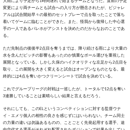
大雨により予定から1時間遅れで始まるゲームとなった。直前の予定
変更により両チームとも試合への入り方が懸念されたが、ビジャレ
アルは試合開始早々の最初のセットプレーで点を取ったことで落ち
着いてゲームに臨むことができた。また、怪我から復帰した中心選
手の一人であるパレホがアシストを決めたのだからなおのことであ
る。
ただ先制点の後後半2点目を奪うまでは、降り続ける雨により大量の
水を含んだピッチの影響もあったのか慎重なボール運びを重視した
展開となっている。しかし久保のハイクオリティな左足から2点目を
取り、この展開を大きく変えると試合はオープンなものとなる。最
終的には4点を奪いかつクリーンシートで試合を決めている。
これでグループリーグの対戦は一巡したが、トータルで12点を奪い
3連勝していることは素晴らしい結果と言えるだろう。
それにしても、このELというコンペティションに対する監督ウナ
イ・エメリ個人の相性の良さを感じずにはいられない。チーム同士
の力量の違いは勿論あるものの、ことごとく先発起用する選手、途
中交代する選手がそれぞれ配置されたポジションで結果を出してい