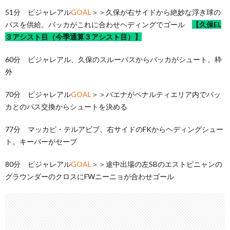
51分 ビジャレアル
GOAL
＞＞久保が右サイドから絶妙な浮き球の
パスを供給。バッカがこれに合わせヘディングでゴール
【久保EL
３アシスト目（今季通算３アシスト目）】
60分 ビジャレアル、久保のスルーパスからバッカがシュート。枠
外
70分 ビジャレアル
GOAL
＞＞バエナがペナルティエリア内でバッ
カとのパス交換からシュートを決める
77分 マッカビ・テルアビブ、右サイドのFKからヘディングシュー
ト。キーパーがセーブ
80分 ビジャレアル
GOAL
＞＞途中出場の左SBのエストピニャンの
グラウンダーのクロスにFWニーニョが合わせゴール