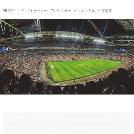
カ
PIEC
ア
2020.11.06
サッカー
サッカー
,
ビジャレアル
,
久保建英
ー
イ
趣
マ
味
時
ス
そ
事
ブ
の
ネ
ロ
他
タ
グ
全
般