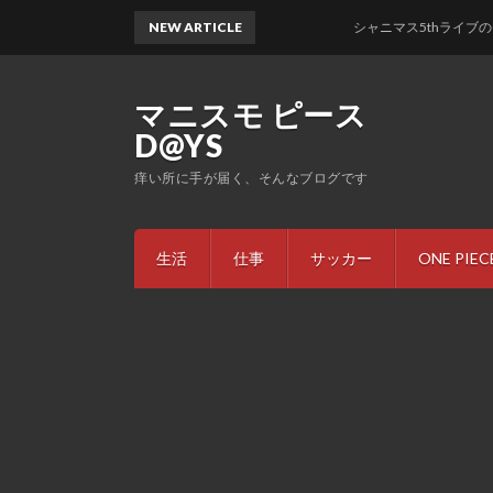
NEW ARTICLE
シャニマス5thライブのセトリな
マニスモ ピース
D@YS
痒い所に手が届く、そんなブログです
生活
仕事
サッカー
ONE PIEC