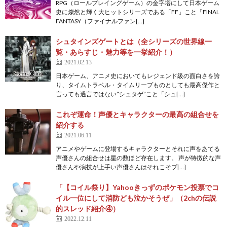
RPG（ロールプレイングゲーム）の金字塔にして日本ゲーム
史に燦然と輝く大ヒットシリーズである「FF」こと「FINAL
FANTASY（ファイナルファン[…]
シュタインズゲートとは（全シリーズの世界線一
覧・あらすじ・魅力等を一挙紹介！）
2021.02.13
日本ゲーム、アニメ史においてもレジェンド級の面白さを誇
り、タイムトラベル・タイムリープものとしても最高傑作と
言っても過言ではない”シュタゲ”こと「シュ[…]
これぞ運命！声優とキャラクターの最高の組合せを
紹介する
2021.06.11
アニメやゲームに登場するキャラクターとそれに声をあてる
声優さんの組合せは星の数ほど存在します。 声が特徴的な声
優さんや演技が上手い声優さんはそれこそプ[…]
「【コイル祭り】Yahooきっずのポケモン投票でコ
イル一位にして消防ども泣かそうぜ」（2chの伝説
的スレッド紹介④）
2022.12.11