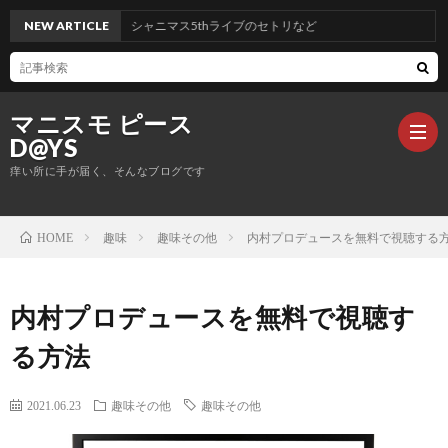
NEW ARTICLE
シャニマス5thライブのセトリなど
マニスモ ピース
D@YS
痒い所に手が届く、そんなブログです
趣味
趣味その他
内村プロデュースを無料で視聴する
HOME
生
活
仕
内村プロデュースを無料で視聴す
る方法
事
サ
ッ
ONE
2021.06.23
趣味その他
趣味その他