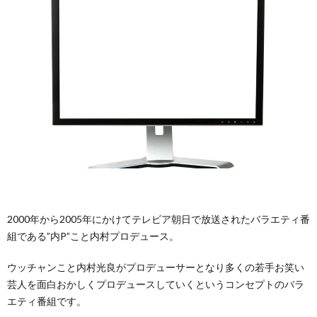
カ
PIEC
ア
ー
イ
趣
マ
味
時
ス
そ
事
ブ
の
ネ
ロ
他
タ
グ
2000年から2005年にかけてテレビア朝日で放送されたバラエティ番
組である”内P”こと内村プロデュース。
全
ウッチャンこと内村光良がプロデューサーとなり多くの若手お笑い
般
芸人を面白おかしくプロデュースしていくというコンセプトのバラ
エティ番組です。