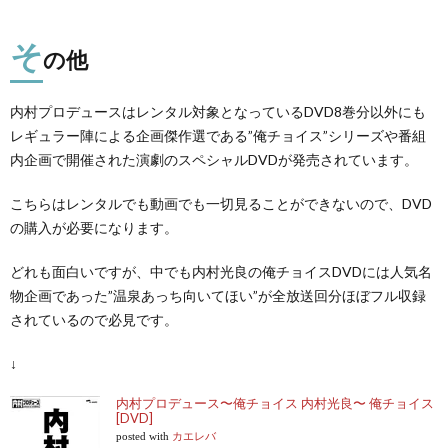
そ
の他
内村プロデュースはレンタル対象となっているDVD8巻分以外にも
レギュラー陣による企画傑作選である”俺チョイス”シリーズや番組
内企画で開催された演劇のスペシャルDVDが発売されています。
こちらはレンタルでも動画でも一切見ることができないので、DVD
の購入が必要になります。
どれも面白いですが、中でも内村光良の俺チョイスDVDには人気名
物企画であった”温泉あっち向いてほい”が全放送回分ほぼフル収録
されているので必見です。
↓
内村プロデュース〜俺チョイス 内村光良〜 俺チョイス
[DVD]
posted with
カエレバ